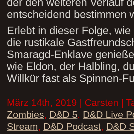
der den weiteren Verlauf
entscheidend bestimmen w
Erlebt in dieser Folge, wie
die rustikale Gastfreundsc
Smaragd-Enklave genieße
wie Eldon, der Halbling, du
Willkür fast als Spinnen-Fu
März 14th, 2019 | Carsten | T
Zombies
,
D&D 5
,
D&D Live P
Stream
,
D&D Podcast
,
D&D St