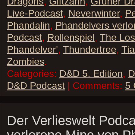
Dragons
,
Giftzahn
,
Grüner D
Live-Podcast
,
Neverwinter
,
Pe
Phandalin
,
Phandelvers verlo
Podcast
,
Rollenspiel
,
The Los
Phandelver'
,
Thundertree
,
Ti
Zombies
.
Categories:
D&D 5. Edition
,
D
D&D Podcast
| Comments:
5
Der Verlieswelt Podca
verlorene Mine von P