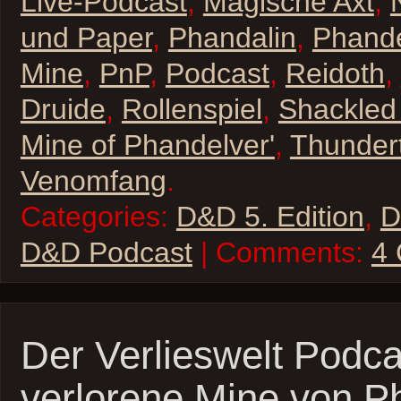
Live-Podcast
,
Magische Axt
,
und Paper
,
Phandalin
,
Phande
Mine
,
PnP
,
Podcast
,
Reidoth
,
Druide
,
Rollenspiel
,
Shackled 
Mine of Phandelver'
,
Thunder
Venomfang
.
Categories:
D&D 5. Edition
,
D
D&D Podcast
| Comments:
4
Der Verlieswelt Podca
verlorene Mine von P