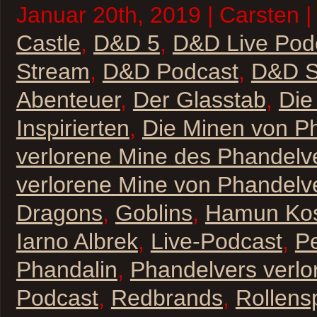
Januar 20th, 2019 | Carsten |
Castle
,
D&D 5
,
D&D Live Pod
Stream
,
D&D Podcast
,
D&D St
Abenteuer
,
Der Glasstab
,
Die
Inspirierten
,
Die Minen von P
verlorene Mine des Phandelv
verlorene Mine von Phandelv
Dragons
,
Goblins
,
Hamun Ko
Iarno Albrek
,
Live-Podcast
,
P
Phandalin
,
Phandelvers verlo
Podcast
,
Redbrands
,
Rollensp