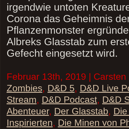
irgendwie untoten Kreaturen
Corona das Geheimnis der
Pflanzenmonster ergründet
Albreks Glasstab zum erst
Gefecht eingesetzt wird.
Februar 13th, 2019 | Carsten 
Zombies
,
D&D 5
,
D&D Live P
Stream
,
D&D Podcast
,
D&D St
Abenteuer
,
Der Glasstab
,
Die
Inspirierten
,
Die Minen von P