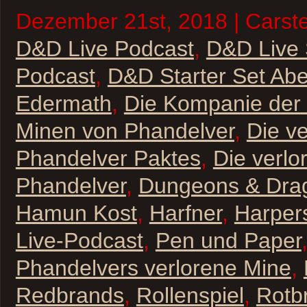
Dezember 21st, 2018 | Carste
D&D Live Podcast
,
D&D Live
Podcast
,
D&D Starter Set Ab
Edermath
,
Die Kompanie der I
Minen von Phandelver
,
Die v
Phandelver Paktes
,
Die verlo
Phandelver
,
Dungeons & Dra
Hamun Kost
,
Harfner
,
Harper
Live-Podcast
,
Pen und Paper
Phandelvers verlorene Mine
,
Redbrands
,
Rollenspiel
,
Rotb