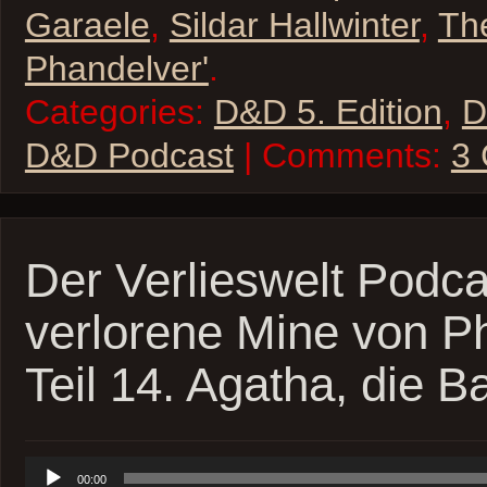
Garaele
,
Sildar Hallwinter
,
Th
Phandelver'
.
Categories:
D&D 5. Edition
,
D
D&D Podcast
| Comments:
3
Der Verlieswelt Podca
verlorene Mine von P
Teil 14. Agatha, die 
Audio-
00:00
Player