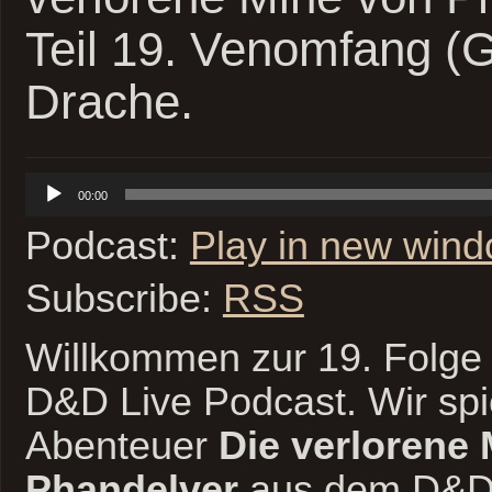
Teil 19. Venomfang (G
Drache.
Audio-
00:00
Player
Podcast:
Play in new win
Subscribe:
RSS
Willkommen zur 19. Folge 
D&D Live Podcast. Wir spi
Abenteuer
Die verlorene
Phandelver
aus dem D&D 