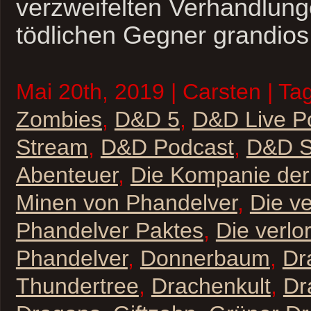
verzweifelten Verhandlung
tödlichen Gegner grandio
Mai 20th, 2019 | Carsten | Ta
Zombies
,
D&D 5
,
D&D Live P
Stream
,
D&D Podcast
,
D&D St
Abenteuer
,
Die Kompanie der 
Minen von Phandelver
,
Die v
Phandelver Paktes
,
Die verlo
Phandelver
,
Donnerbaum
,
Dr
Thundertree
,
Drachenkult
,
Dr