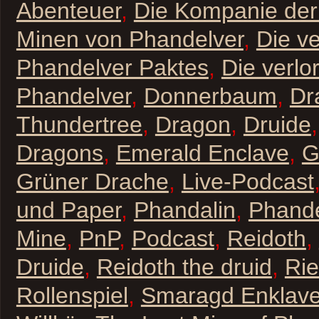
Abenteuer
,
Die Kompanie der 
Minen von Phandelver
,
Die v
Phandelver Paktes
,
Die verlo
Phandelver
,
Donnerbaum
,
Dr
Thundertree
,
Dragon
,
Druide
Dragons
,
Emerald Enclave
,
G
Grüner Drache
,
Live-Podcast
und Paper
,
Phandalin
,
Phande
Mine
,
PnP
,
Podcast
,
Reidoth
,
Druide
,
Reidoth the druid
,
Ri
Rollenspiel
,
Smaragd Enklav