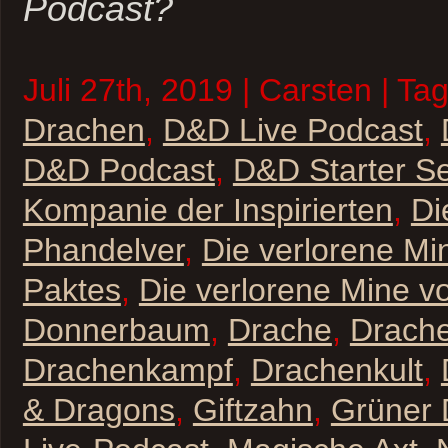
Podcast?
Juli 27th, 2019 | Carsten | Ta
Drachen
,
D&D Live Podcast
,
D&D Podcast
,
D&D Starter Se
Kompanie der Inspirierten
,
Di
Phandelver
,
Die verlorene Mi
Paktes
,
Die verlorene Mine v
Donnerbaum
,
Drache
,
Drache
Drachenkampf
,
Drachenkult
,
& Dragons
,
Giftzahn
,
Grüner 