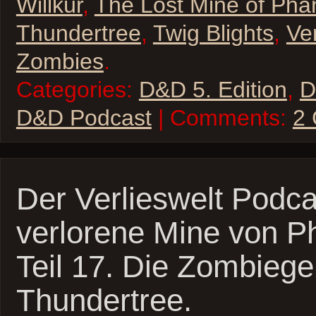
Willkür
,
The Lost Mine of Pha
Thundertree
,
Twig Blights
,
Ve
Zombies
.
Categories:
D&D 5. Edition
,
D
D&D Podcast
| Comments:
2
Der Verlieswelt Podca
verlorene Mine von P
Teil 17. Die Zombieg
Thundertree.