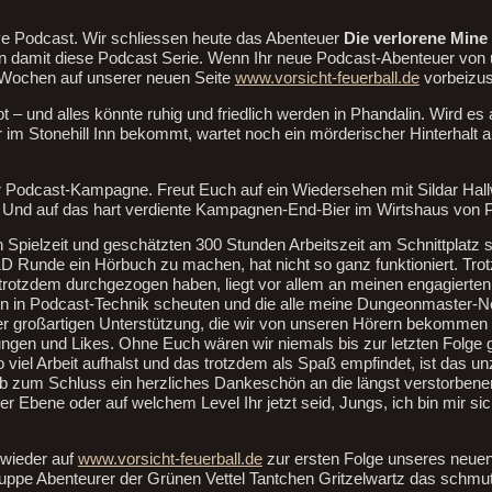
ve Podcast. Wir schliessen heute das Abenteuer
Die verlorene Mine
 damit diese Podcast Serie. Wenn Ihr neue Podcast-Abenteuer vo
n Wochen auf unserer neuen Seite
www.vorsicht-feuerball.de
vorbeizu
t – und alles könnte ruhig und friedlich werden in Phandalin. Wird es 
im Stonehill Inn bekommt, wartet noch ein mörderischer Hinterhalt a
er Podcast-Kampagne. Freut Euch auf ein Wiedersehen mit Sildar Hallw
Und auf das hart verdiente Kampagnen-End-Bier im Wirtshaus von P
Spielzeit und geschätzten 300 Stunden Arbeitszeit am Schnittplatz si
&D Runde ein Hörbuch zu machen, hat nicht so ganz funktioniert. Tro
 trotzdem durchgezogen haben, liegt vor allem an meinen engagierten
onen in Podcast-Technik scheuten und die alle meine Dungeonmaster-N
 der großartigen Unterstützung, die wir von unseren Hörern bekomme
ungen und Likes. Ohne Euch wären wir niemals bis zur letzten Folg
 viel Arbeit aufhalst und das trotzdem als Spaß empfindet, ist das u
b zum Schluss ein herzliches Dankeschön an die längst verstorbenen
her Ebene oder auf welchem Level Ihr jetzt seid, Jungs, ich bin mir sic
 wieder auf
www.vorsicht-feuerball.de
zur ersten Folge unseres neue
uppe Abenteurer der Grünen Vettel Tantchen Gritzelwartz das schm