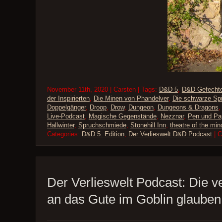
November 11th, 2020 | Carsten | Tags:
D&D 5
,
D&D Gefecht
der Inspirierten
,
Die Minen von Phandelver
,
Die schwarze Sp
Doppelgänger
,
Droop
,
Drow
,
Dungeon
,
Dungeons & Dragons
Live-Podcast
,
Magische Gegenstände
,
Nezznar
,
Pen und Pa
Hallwinter
,
Spruchschmiede
,
Stonehill Inn
,
theatre of the min
Categories:
D&D 5. Edition
,
Der Verlieswelt D&D Podcast
| 
Der Verlieswelt Podcast: Die v
an das Gute im Goblin glauben