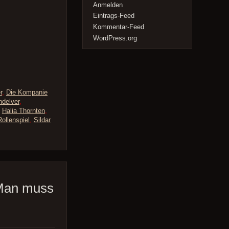
Anmelden
Eintrags-Feed
Kommentar-Feed
WordPress.org
r
,
Die Kompanie
ndelver
,
,
Halia Thornten
,
Rollenspiel
,
Sildar
 Man muss