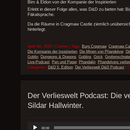
Bim & Eldon von der Kompanie der Inspirierten
Erlebt in dieser Folge alles, was D&D zu bieten hat: Bi
Fäkalsprache.
Da die Räume in Cragmaw Castle ziemlich unübersicht
hinterlegt.
April 4th, 2020 | Carsten | Tags:
Burg Cragmaw
,
Cragmaw Ca
Die Kompanie der Inspirierten
,
Die Minen von Phandelver
,
Di
Goblin
,
Dungeons & Dragons
,
Goblins
,
Grick
,
Grottenschrate
Live-Podcast
,
Pen und Paper
,
Phandalin
,
Phandelvers verlo
Categories:
D&D 5. Edition
,
Der Verlieswelt D&D Podcast
| 
Der Verlieswelt Podcast: Die v
Sildar Hallwinter.
Audio-
00:00
Player