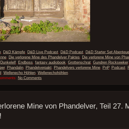
e
,
D&D Kämpfe
,
D&D Live Podcast
,
D&D Podcast
,
D&D Starter Set Abenteue
inne
,
Die verlorene Mine des Phandelver Paktes
,
Die verlorene Mine von Pha
,
Dunkelelf
,
Endboss
,
fantasy audiobook
,
Grottenschrat
,
Gundren Rockseeker
per
,
Phandalin
,
Phandelverpakt
,
Phandelvers verlorene Mine
,
PnP
,
Podcast
,
d
,
Wellenecho Höhlen
,
Wellenechohöhlen
.
Comments:
No Comments
erlorene Mine von Phandelver, Teil 27.
!