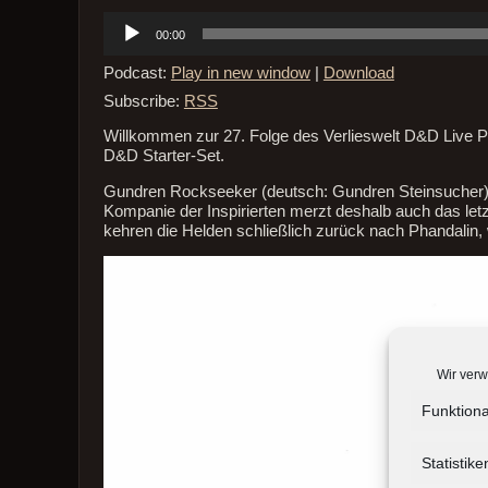
Audio-
00:00
Player
Podcast:
Play in new window
|
Download
Subscribe:
RSS
Willkommen zur 27. Folge des Verlieswelt D&D Live P
D&D Starter-Set.
Gundren Rockseeker (deutsch: Gundren Steinsucher) ist
Kompanie der Inspirierten merzt deshalb auch das let
kehren die Helden schließlich zurück nach Phandalin, 
Wir verw
Funktiona
Statistike