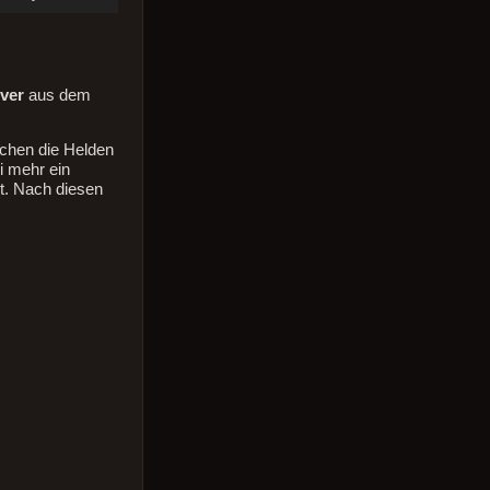
benutzen,
um
die
Lautstärke
ver
aus dem
zu
regeln.
uchen die Helden
i mehr ein
et. Nach diesen