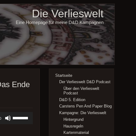
Die Verlieswelt
Eine Homepage für meine D&D Kampagnen
Startseite
Der Verlieswelt D&D Podcast
 Das Ende
Über den Verlieswelt
Podcast
D&D 5. Edition
Carstens Pen And Paper Blog
Kampagne: Die Verlieswelt
Pfeiltasten
0
Hintergrund
Hoch/Runter
benutzen,
Hausregeln
um
Kartenmaterial