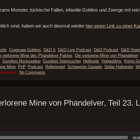
zarre Monster, tückische Fallen, infantile Goblins und Zwerge mit reic
lich sind, haben wir auch diesmal wieder
hier einen Link zu einer Ka
stle
,
Cragmaw Goblins
,
D&D 5
,
D&D Live Podcast
,
D&D Podcast
,
D&D Start
e verlorene Mine des Phandelver Paktes
,
Die verlorene Mine von Phandelver
,
Gundren Rockseeker
,
Gundren Steinsucher
,
Heiltrank
,
Hobgoblins
,
König Gr
rene Mine
,
PnP
,
Podcast
,
Rollenspiel
,
Schwester Garaele
,
Sildar Hallwinter
,
We
Comments:
No Comments
erlorene Mine von Phandelver, Teil 23. 
00:0