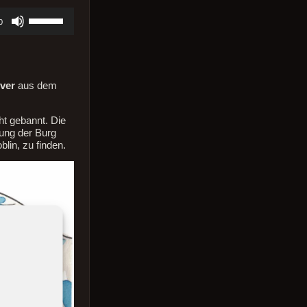
Pfeiltasten
0
Hoch/Runter
benutzen,
um
die
Lautstärke
ver
aus dem
zu
regeln.
ht gebannt. Die
gung der Burg
lin, zu finden.