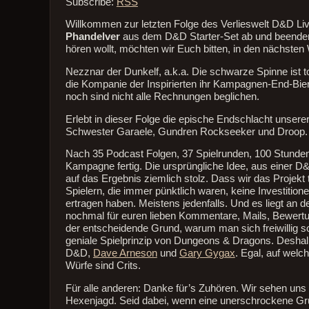
Subscribe:
RSS
Willkommen zur letzten Folge des Verlieswelt D&D Li
Phandelver
aus dem D&D Starter-Set ab und beenden
hören wollt, möchten wir Euch bitten, in den nächste
Nezznar der Dunkelf, a.k.a. Die schwarze Spinne ist to
die Kompanie der Inspirierten ihr Kampagnen-End-Bier 
noch sind nicht alle Rechnungen beglichen.
Erlebt in dieser Folge die epische Endschlacht unser
Schwester Garaele, Gundren Rockseeker und Droop. 
Nach 35 Podcast Folgen, 37 Spielrunden, 100 Stunden 
Kampagne fertig. Die ursprüngliche Idee, aus einer D
auf das Ergebnis ziemlich stolz. Dass wir das Projekt
Spielern, die immer pünktlich waren, keine Investiti
ertragen haben. Meistens jedenfalls. Und es liegt an
nochmal für euren lieben Kommentare, Mails, Bewert
der entscheidende Grund, warum man sich freiwillig so
geniale Spielprinzip von Dungeons & Dragons. Deshal
D&D,
Dave Arneson
und
Gary Gygax
. Egal, auf welc
Würfe sind Crits.
Für alle anderen: Danke für’s Zuhören. Wir sehen uns
Hexenjagd. Seid dabei, wenn eine unerschrockene Gr