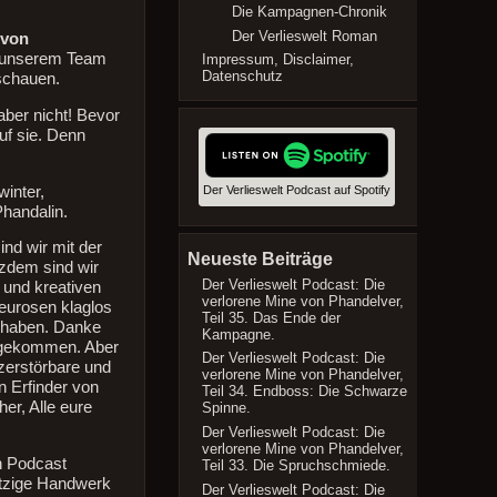
die
Die Kampagnen-Chronik
Lautstärke
Der Verlieswelt Roman
 von
zu
n unserem Team
Impressum, Disclaimer,
regeln.
Datenschutz
schauen.
aber nicht! Bevor
uf sie. Denn
inter,
Der Verlieswelt Podcast auf Spotify
handalin.
nd wir mit der
Neueste Beiträge
tzdem sind wir
Der Verlieswelt Podcast: Die
 und kreativen
verlorene Mine von Phandelver,
eurosen klaglos
Teil 35. Das Ende der
n haben. Danke
Kampagne.
e gekommen. Aber
Der Verlieswelt Podcast: Die
nzerstörbare und
verlorene Mine von Phandelver,
 Erfinder von
Teil 34. Endboss: Die Schwarze
her, Alle eure
Spinne.
Der Verlieswelt Podcast: Die
verlorene Mine von Phandelver,
n Podcast
Teil 33. Die Spruchschmiede.
utzige Handwerk
Der Verlieswelt Podcast: Die