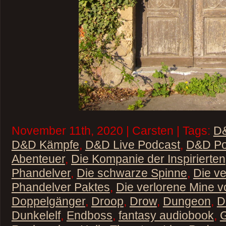
November 11th, 2020 | Carsten | Tags:
D
D&D Kämpfe
,
D&D Live Podcast
,
D&D Po
Abenteuer
,
Die Kompanie der Inspirierten
Phandelver
,
Die schwarze Spinne
,
Die v
Phandelver Paktes
,
Die verlorene Mine 
Doppelgänger
,
Droop
,
Drow
,
Dungeon
,
D
Dunkelelf
,
Endboss
,
fantasy audiobook
,
G