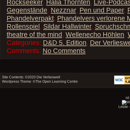
Rockseeker
,
Halia Thornten
,
Live-Podcas
Gegenstände
,
Nezznar
,
Pen und Paper
,
Phandelverpakt
,
Phandelvers verlorene 
Rollenspiel
,
Sildar Hallwinter
,
Spruchsch
theatre of the mind
,
Wellenecho Höhlen
,
Categories:
D&D 5. Edition
,
Der Verliesw
Comments:
No Comments
Site Contents: ©2020
Die Verlieswelt
Wordpress Theme: ©
The Open Learning Centre
ist
Letzte