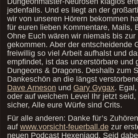
Dungeonmaster-Neurosen klaglos ert
jedenfalls. Und es liegt an der großar
wir von unseren Hörern bekommen h
für euren lieben Kommentare, Mails,
Ohne Euch wären wir niemals bis zur 
gekommen. Aber der entscheidende 
freiwillig so viel Arbeit aufhalst und 
empfindet, ist das unzerstörbare und 
Dungeons & Dragons. Deshalb zum Sc
Dankeschön an die längst verstorben
Dave Arneson
und
Gary Gygax
. Egal
oder auf welchem Level Ihr jetzt seid,
sicher, Alle eure Würfe sind Crits.
Für alle anderen: Danke für’s Zuhöre
auf
www.vorsicht-feuerball.de
zur ers
neuen Podcast Hexenjagd. Seid dabe