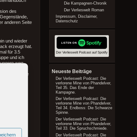
nsterhandbuch
Die Kampagnen-Chronik
Der Verlieswelt Roman
rsion des
Impressum, Disclaimer,
e Gegenstände,
Datenschutz
der anderen Seite
hin und wieder
ack erzeugt hat.
mal für 3.5
Der Verlieswelt Podcast auf Spotify
uppe und ich
r ungern weg
achsende Spiel
Neueste Beiträge
. Für Leute wie
Der Verlieswelt Podcast: Die
iese
verlorene Mine von Phandelver,
Teil 35. Das Ende der
Kampagne.
Der Verlieswelt Podcast: Die
verlorene Mine von Phandelver,
Teil 34. Endboss: Die Schwarze
Spinne.
Der Verlieswelt Podcast: Die
verlorene Mine von Phandelver,
Teil 33. Die Spruchschmiede.
peichern
Der Verlieswelt Podcast: Die