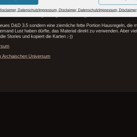
isclaimer, Datenschutz
Impressum, Disclaimer, Datenschutz
Impressum, Disclaimer
der Webseite alle wichtigen Regel-Erweiterungen zur Verlieswelt zusam
reues D&D 3.5 sondern eine ziemliche fette Portion Hausregeln, die 
jemand Lust haben dürfte, das Material direkt zu verwenden. Aber viell
ie Stories und kopiert die Karten ;-))
ersum
im Archaischen Universum