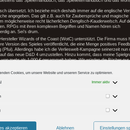
u mindestens das Spielerhandbuch, das Spielleiterhandbuch und das Mo
sch übersetzt. Ich beziehe mich deshalb immer auf die englische Ve
prache angegeben. Das gilt z.B. auch für Zaubersprüche und magisch
inem möglicherweise recht lächerlichen
Denglisch-Kauderwelsch
. Auf 
mmen. RPGs mit ihren komplexen Begriffen und Namen hören sich
rdig an. Sei’s drum.
Hersteller Wizards of the Coast (WotC) unterstützt. Die Firma muss 
e Version des Spieles veröffentlicht, die eine Menge positives Feedb
g (Pfui). Allerdings habe ich die Verlieswelt-Kampagne seinerzeit nun 
e auf das neue D&D 4 umzustellen. Hinzu kommt, dass meine Spielgr
t von mehr als 1.000 € gesammelt haben. Wir würden die Bücher nu
t komplex, weil es eine Menge Möglichkeiten bietet. Jedes modular w
 einem Einsteiger verdammt schwer macht. Ich mag es so, wie es ist
enden Cookies, um unsere Website und unseren Service zu optimieren.
niger offizielle Fortführung des 3.5 Regeln veröffentlicht.
Ihr findet d
l
Immer aktiv
n
Statistiken
g
Marketing
es akzeptieren
Ablehnen
Einstellungen s