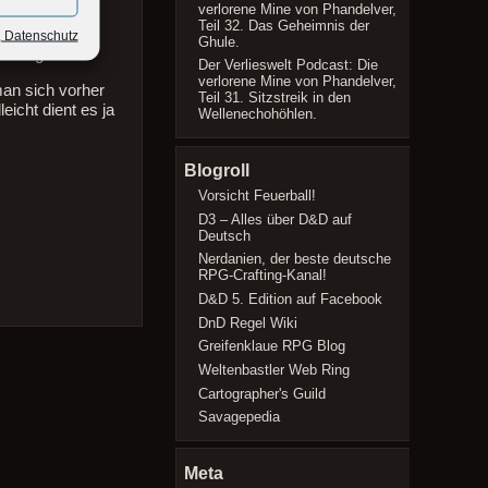
verlorene Mine von Phandelver,
Teil 32. Das Geheimnis der
, Datenschutz
Ghule.
men gestellt.
Der Verlieswelt Podcast: Die
verlorene Mine von Phandelver,
man sich vorher
Teil 31. Sitzstreik in den
eicht dient es ja
Wellenechohöhlen.
Blogroll
Vorsicht Feuerball!
D3 – Alles über D&D auf
Deutsch
Nerdanien, der beste deutsche
RPG-Crafting-Kanal!
D&D 5. Edition auf Facebook
DnD Regel Wiki
Greifenklaue RPG Blog
Weltenbastler Web Ring
Cartographer's Guild
Savagepedia
Meta