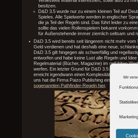
Verlieswelt Material interessiert, sollte also z
besitzen.
D&D 3.5 wurde nur zu einem kleinen Teil auf Deut
Spieles. Alle Spielwerte werden in englischer S
die ja Teil der Regeln sind. Das führt leider zu e
sollte das vielen Rollenspielern bekannt vorko
für Außenstehende immer ziemlich seltsam und ne
D&D 3.5 wird bereits seit längerem nicht mehr vom 
Geld verdienen und hat deshalb eine neue, schlanker
D&D 3.5 gilt hingegen als schwerfällig und regellasti
entworfen und habe keine Lust alle Regeln und Ide
Regelmaterial (Bücher, Magazine) im gefühlten Wer
werfen. Ein letzter Grund für D&D 3.5: das Spiel is
erreicht irgendwann einen Komplexitätsgrad, der es
Wir verw
uns hat die Firma Paizo Publishing eine mehr oder we
sogenannten Pathfinder-Regeln hier
.
Funktiona
Statistike
Marketin
Cooki