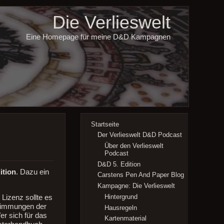
Die Verlieswelt
Eine Homepage für meine D&D Kampagnen
Startseite
Der Verlieswelt D&D Podcast
Über den Verlieswelt
Podcast
D&D 5. Edition
ition
. Dazu ein
Carstens Pen And Paper Blog
Kampagne: Die Verlieswelt
Hintergrund
izenz sollte es
stimmungen der
Hausregeln
r sich für das
Kartenmaterial