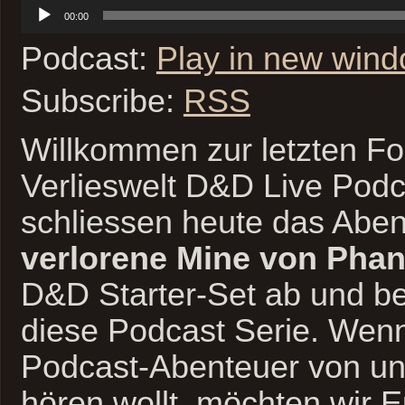
Audio-
00:00
Player
Podcast:
Play in new win
Subscribe:
RSS
Willkommen zur letzten Fo
Verlieswelt D&D Live Podc
schliessen heute das Abe
verlorene Mine von Phan
D&D Starter-Set ab und b
diese Podcast Serie. Wenn
Podcast-Abenteuer von u
hören wollt, möchten wir Eu