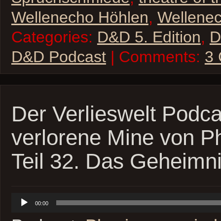
Wellenecho Höhlen
,
Wellene
Categories:
D&D 5. Edition
,
D
D&D Podcast
| Comments:
3
Der Verlieswelt Podca
verlorene Mine von P
Teil 32. Das Geheimni
Audio-
00:00
Player