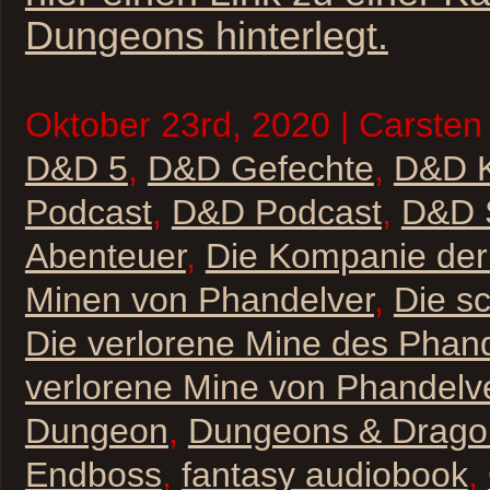
Dungeons hinterlegt.
Oktober 23rd, 2020 | Carsten
D&D 5
,
D&D Gefechte
,
D&D 
Podcast
,
D&D Podcast
,
D&D S
Abenteuer
,
Die Kompanie der 
Minen von Phandelver
,
Die s
Die verlorene Mine des Phan
verlorene Mine von Phandelv
Dungeon
,
Dungeons & Drago
Endboss
,
fantasy audiobook
,