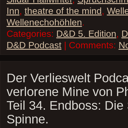
Inn
,
theatre of the mind
,
Well
Wellenechohöhlen
.
Categories:
D&D 5. Edition
,
D
D&D Podcast
| Comments:
N
Der Verlieswelt Podca
verlorene Mine von P
Teil 34. Endboss: Di
Spinne.