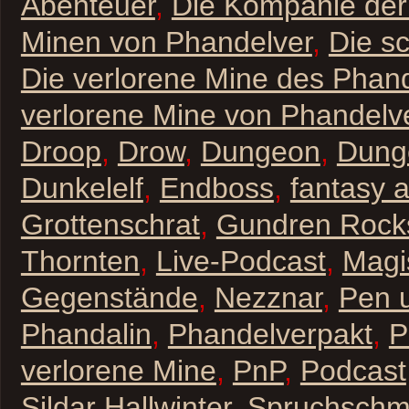
Abenteuer
,
Die Kompanie der 
Minen von Phandelver
,
Die s
Die verlorene Mine des Phan
verlorene Mine von Phandelv
Droop
,
Drow
,
Dungeon
,
Dung
Dunkelelf
,
Endboss
,
fantasy 
Grottenschrat
,
Gundren Rock
Thornten
,
Live-Podcast
,
Magi
Gegenstände
,
Nezznar
,
Pen 
Phandalin
,
Phandelverpakt
,
P
verlorene Mine
,
PnP
,
Podcast
Sildar Hallwinter
,
Spruchschm