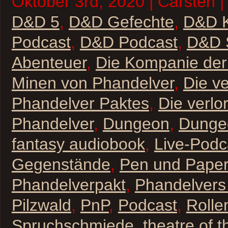
Oktober 3rd, 2020 | Carsten |
D&D 5
,
D&D Gefechte
,
D&D 
Podcast
,
D&D Podcast
,
D&D S
Abenteuer
,
Die Kompanie der 
Minen von Phandelver
,
Die v
Phandelver Paktes
,
Die verlo
Phandelver
,
Dungeon
,
Dunge
fantasy audiobook
,
Live-Podc
Gegenstände
,
Pen und Paper
Phandelverpakt
,
Phandelvers
Pilzwald
,
PnP
,
Podcast
,
Rolle
Spruchschmiede
,
theatre of 