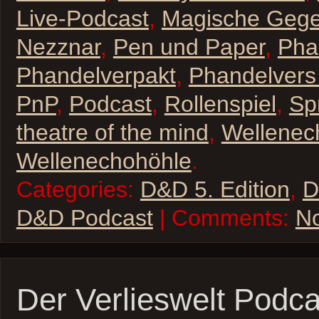
Live-Podcast
,
Magische Geg
Nezznar
,
Pen und Paper
,
Pha
Phandelverpakt
,
Phandelvers
PnP
,
Podcast
,
Rollenspiel
,
Sp
theatre of the mind
,
Wellenec
Wellenechohöhle
.
Categories:
D&D 5. Edition
,
D
D&D Podcast
| Comments:
N
Der Verlieswelt Podca