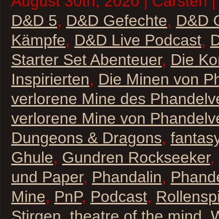
August 30th, 2020 | Carsten |
D&D 5
,
D&D Gefechte
,
D&D 
Kämpfe
,
D&D Live Podcast
,
D
Starter Set Abenteuer
,
Die Ko
Inspirierten
,
Die Minen von P
verlorene Mine des Phandelv
verlorene Mine von Phandelv
Dungeons & Dragons
,
fantas
Ghule
,
Gundren Rockseeker
,
und Paper
,
Phandalin
,
Phande
Mine
,
PnP
,
Podcast
,
Rollenspi
Stirgen
,
theatre of the mind
,
W