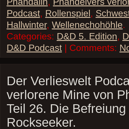
Phandalin
,
Phandelvers verlo
Podcast
,
Rollenspiel
,
Schwest
Hallwinter
,
Wellenechohöhle
.
Categories:
D&D 5. Edition
,
D
D&D Podcast
| Comments:
N
Der Verlieswelt Podca
verlorene Mine von P
Teil 26. Die Befreiun
Rockseeker.