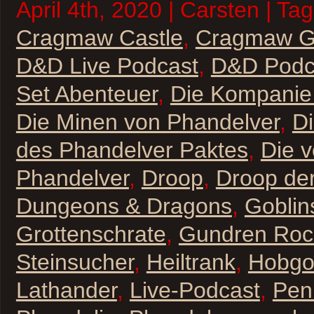
April 4th, 2020 | Carsten | Ta
Cragmaw Castle
,
Cragmaw G
D&D Live Podcast
,
D&D Podc
Set Abenteuer
,
Die Kompanie 
Die Minen von Phandelver
,
Di
des Phandelver Paktes
,
Die v
Phandelver
,
Droop
,
Droop der
Dungeons & Dragons
,
Goblin
Grottenschrate
,
Gundren Roc
Steinsucher
,
Heiltrank
,
Hobgo
Lathander
,
Live-Podcast
,
Pen