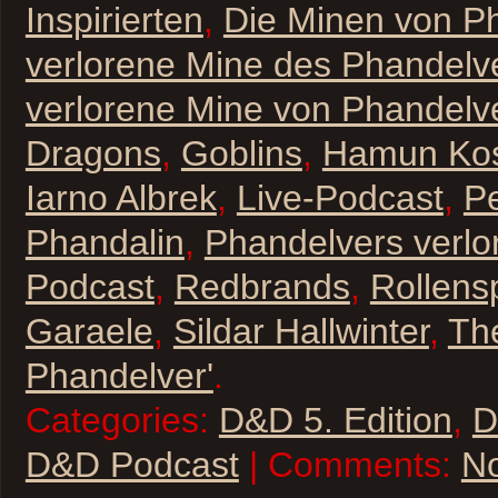
Inspirierten
,
Die Minen von P
verlorene Mine des Phandelv
verlorene Mine von Phandelv
Dragons
,
Goblins
,
Hamun Ko
Iarno Albrek
,
Live-Podcast
,
P
Phandalin
,
Phandelvers verlo
Podcast
,
Redbrands
,
Rollensp
Garaele
,
Sildar Hallwinter
,
Th
Phandelver'
.
Categories:
D&D 5. Edition
,
D
D&D Podcast
| Comments:
N