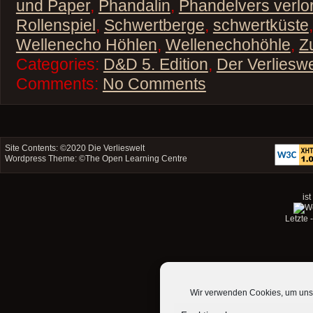
und Paper
,
Phandalin
,
Phandelvers verlo
Rollenspiel
,
Schwertberge
,
schwertküste
Wellenecho Höhlen
,
Wellenechohöhle
,
Z
Categories:
D&D 5. Edition
,
Der Verliesw
Comments:
No Comments
Site Contents: ©2020
Die Verlieswelt
Wordpress Theme: ©
The Open Learning Centre
ist
Letzte
Wir verwenden Cookies, um unse