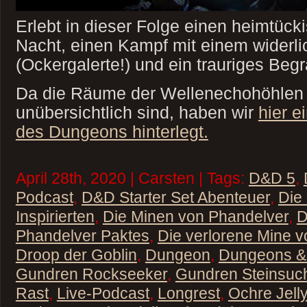
Erlebt in dieser Folge einen heimtücki
Nacht, einen Kampf mit einem widerl
(Ockergalerte!) und ein trauriges Beg
Da die Räume der Wellenechohöhlen 
unübersichtlich sind, haben wir
hier e
des Dungeons hinterlegt.
April 28th, 2020 | Carsten | Tags:
D&D 5
,
Podcast
,
D&D Starter Set Abenteuer
,
Die
Inspirierten
,
Die Minen von Phandelver
,
D
Phandelver Paktes
,
Die verlorene Mine 
Droop der Goblin
,
Dungeon
,
Dungeons &
Gundren Rockseeker
,
Gundren Steinsuc
Rast
,
Live-Podcast
,
Longrest
,
Ochre Jelly