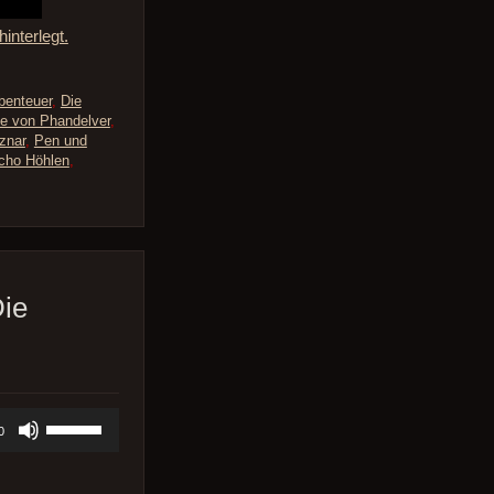
interlegt.
benteuer
,
Die
ne von Phandelver
,
znar
,
Pen und
cho Höhlen
,
Die
Pfeiltasten
0
Hoch/Runter
benutzen,
um