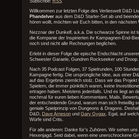
Subscribe:
RSS
Willkommen zur letzten Folge des Verlieswelt D&D Li
Phandelver
aus dem D&D Starter-Set ab und beenden
hören wollt, möchten wir Euch bitten, in den nächste
Nezznar der Dunkelf, a.k.a. Die schwarze Spinne ist to
die Kompanie der Inspirierten ihr Kampagnen-End-Bier 
noch sind nicht alle Rechnungen beglichen.
Erlebt in dieser Folge die epische Endschlacht unser
Schwester Garaele, Gundren Rockseeker und Droop. 
Nach 35 Podcast Folgen, 37 Spielrunden, 100 Stunden 
Kampagne fertig. Die ursprüngliche Idee, aus einer D
auf das Ergebnis ziemlich stolz. Dass wir das Projekt
Spielern, die immer pünktlich waren, keine Investiti
ertragen haben. Meistens jedenfalls. Und es liegt an
nochmal für euren lieben Kommentare, Mails, Bewert
der entscheidende Grund, warum man sich freiwillig so
geniale Spielprinzip von Dungeons & Dragons. Deshal
D&D,
Dave Arneson
und
Gary Gygax
. Egal, auf welc
Würfe sind Crits.
Für alle anderen: Danke für’s Zuhören. Wir sehen uns
Hexenjagd. Seid dabei, wenn eine unerschrockene Gr