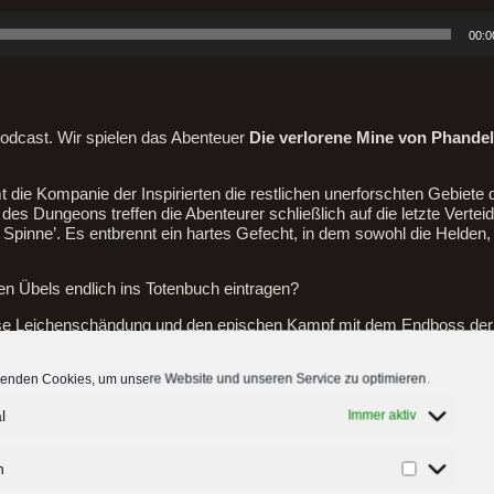
00:0
odcast. Wir spielen das Abenteuer
Die verlorene Mine von Phandel
e Kompanie der Inspirierten die restlichen unerforschten Gebiete 
Dungeons treffen die Abenteurer schließlich auf die letzte Verteid
 Spinne’. Es entbrennt ein hartes Gefecht, in dem sowohl die Helden, 
len Übels endlich ins Totenbuch eintragen?
dlose Leichenschändung und den epischen Kampf mit dem Endboss de
enden Cookies, um unsere Website und unseren Service zu optimieren.
l
Immer aktiv
n
Statistiken