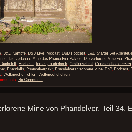
e
,
D&D Kämpfe
,
D&D Live Podcast
,
D&D Podcast
,
D&D Starter Set Abenteue
inne
,
Die verlorene Mine des Phandelver Paktes
,
Die verlorene Mine von Pha
,
Dunkelelf
,
Endboss
,
fantasy audiobook
,
Grottenschrat
,
Gundren Rockseeker
per
,
Phandalin
,
Phandelverpakt
,
Phandelvers verlorene Mine
,
PnP
,
Podcast
,
d
,
Wellenecho Höhlen
,
Wellenechohöhlen
.
Comments:
No Comments
erlorene Mine von Phandelver, Teil 34. 