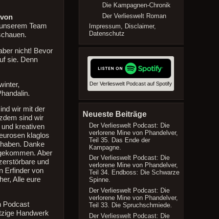
die
Die Kampagnen-Chronik
Lautstärke
Der Verlieswelt Roman
 von
zu
n unserem Team
Impressum, Disclaimer,
regeln.
Datenschutz
schauen.
aber nicht! Bevor
uf sie. Denn
inter,
Der Verlieswelt Podcast auf Spotify
handalin.
nd wir mit der
Neueste Beiträge
tzdem sind wir
Der Verlieswelt Podcast: Die
 und kreativen
verlorene Mine von Phandelver,
eurosen klaglos
Teil 35. Das Ende der
n haben. Danke
Kampagne.
e gekommen. Aber
Der Verlieswelt Podcast: Die
nzerstörbare und
verlorene Mine von Phandelver,
 Erfinder von
Teil 34. Endboss: Die Schwarze
her, Alle eure
Spinne.
Der Verlieswelt Podcast: Die
verlorene Mine von Phandelver,
n Podcast
Teil 33. Die Spruchschmiede.
utzige Handwerk
Der Verlieswelt Podcast: Die