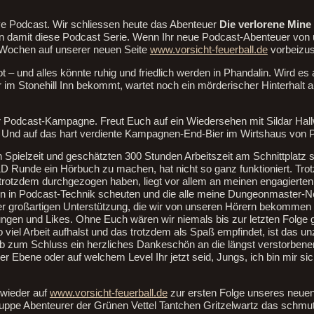
ve Podcast. Wir schliessen heute das Abenteuer
Die verlorene Mine
 damit diese Podcast Serie. Wenn Ihr neue Podcast-Abenteuer vo
n Wochen auf unserer neuen Seite
www.vorsicht-feuerball.de
vorbeizu
t – und alles könnte ruhig und friedlich werden in Phandalin. Wird es 
im Stonehill Inn bekommt, wartet noch ein mörderischer Hinterhalt a
er Podcast-Kampagne. Freut Euch auf ein Wiedersehen mit Sildar Hallw
Und auf das hart verdiente Kampagnen-End-Bier im Wirtshaus von P
Spielzeit und geschätzten 300 Stunden Arbeitszeit am Schnittplatz si
&D Runde ein Hörbuch zu machen, hat nicht so ganz funktioniert. Tro
 trotzdem durchgezogen haben, liegt vor allem an meinen engagierten
onen in Podcast-Technik scheuten und die alle meine Dungeonmaster-N
 der großartigen Unterstützung, die wir von unseren Hörern bekomme
ungen und Likes. Ohne Euch wären wir niemals bis zur letzten Folg
 viel Arbeit aufhalst und das trotzdem als Spaß empfindet, ist das u
b zum Schluss ein herzliches Dankeschön an die längst verstorbenen
her Ebene oder auf welchem Level Ihr jetzt seid, Jungs, ich bin mir sic
 wieder auf
www.vorsicht-feuerball.de
zur ersten Folge unseres neue
uppe Abenteurer der Grünen Vettel Tantchen Gritzelwartz das schm