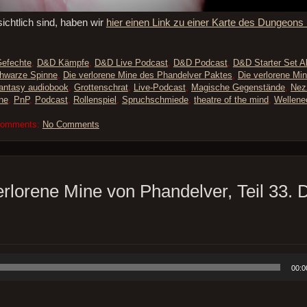
chtlich sind, haben wir
hier einen Link zu einer Karte des Dungeons h
efechte
,
D&D Kämpfe
,
D&D Live Podcast
,
D&D Podcast
,
D&D Starter Set A
chwarze Spinne
,
Die verlorene Mine des Phandelver Paktes
,
Die verlorene Mi
fantasy audiobook
,
Grottenschrat
,
Live-Podcast
,
Magische Gegenstände
,
Nez
ne
,
PnP
,
Podcast
,
Rollenspiel
,
Spruchschmiede
,
theatre of the mind
,
Wellene
Comments:
No Comments
erlorene Mine von Phandelver, Teil 33. 
00:0