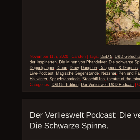
November 11th, 2020 | Carsten | Tags:
D&D 5
,
D&D Gefecht
der Inspirierten
,
Die Minen von Phandelver
,
Die schwarze Sp
Doppelgänger
,
Droop
,
Drow
,
Dungeon
,
Dungeons & Dragons
Live-Podcast
,
Magische Gegenstände
,
Nezznar
,
Pen und Pa
Hallwinter
,
Spruchschmiede
,
Stonehill Inn
,
theatre of the min
Categories:
D&D 5. Edition
,
Der Verlieswelt D&D Podcast
| 
Der Verlieswelt Podcast: Die v
Die Schwarze Spinne.