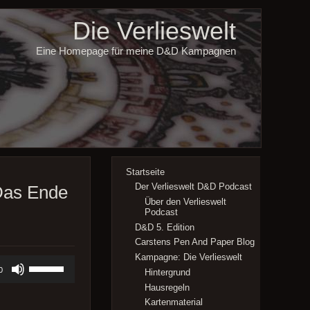
Die Verlieswelt
Eine Homepage für meine D&D Kampagnen
Startseite
Der Verlieswelt D&D Podcast
 Das Ende
Über den Verlieswelt
Podcast
D&D 5. Edition
Carstens Pen And Paper Blog
Kampagne: Die Verlieswelt
Pfeiltasten
0
Hintergrund
Hoch/Runter
benutzen,
Hausregeln
um
Kartenmaterial