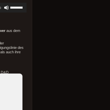
Pfeiltasten
0
Hoch/Runter
benutzen,
um
die
Lautstärke
ver
aus dem
zu
regeln.
der
igungslinie des
als auch ihre
r D&D