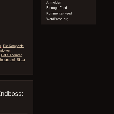
Anmelden
Eintrags-Feed
Kommentar-Feed
WordPress.org
r
,
Die Kompanie
ndelver
,
,
Halia Thornten
,
Rollenspiel
,
Sildar
Endboss: