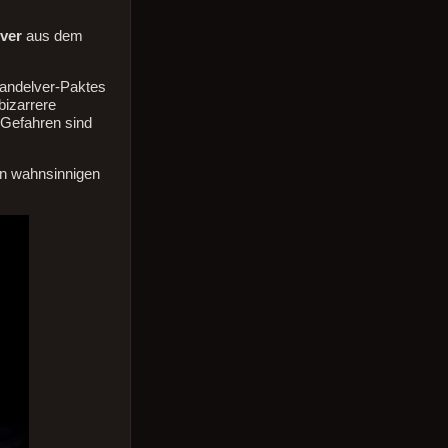
die
Lautstärke
ver
aus dem
zu
regeln.
handelver-Paktes
bizarrere
 Gefahren sind
den wahnsinnigen