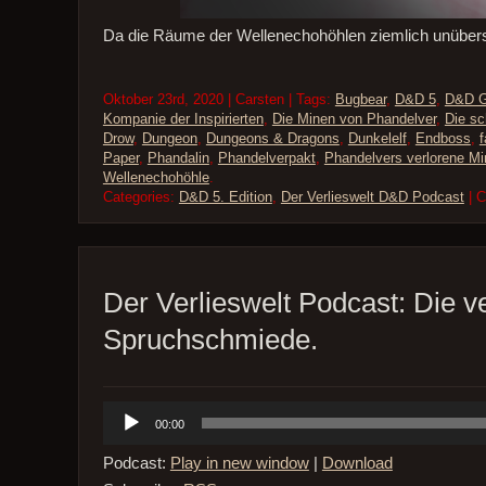
Da die Räume der Wellenechohöhlen ziemlich unübersi
Oktober 23rd, 2020 | Carsten | Tags:
Bugbear
,
D&D 5
,
D&D G
Kompanie der Inspirierten
,
Die Minen von Phandelver
,
Die s
Drow
,
Dungeon
,
Dungeons & Dragons
,
Dunkelelf
,
Endboss
,
Paper
,
Phandalin
,
Phandelverpakt
,
Phandelvers verlorene Mi
Wellenechohöhle
.
Categories:
D&D 5. Edition
,
Der Verlieswelt D&D Podcast
| 
Der Verlieswelt Podcast: Die v
Spruchschmiede.
Audio-
00:00
Player
Podcast:
Play in new window
|
Download