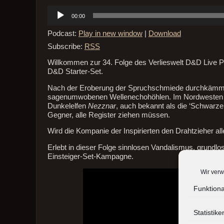
Audio-
00:00
Player
Podcast:
Play in new window
|
Download
Subscribe:
RSS
Willkommen zur 34. Folge des Verlieswelt D&D Live P
D&D Starter-Set.
Nach der Eroberung der Spruchschmiede durchkämmt di
sagenumwobenen Wellenechohöhlen. Im Nordwesten des 
Dunkelelfen
Nezznar
, auch bekannt als die ‘Schwarze
Gegner, alle Register ziehen müssen.
Wird die Kompanie der Inspirierten den Drahtzieher al
Erlebt in dieser Folge sinnlosen Vandalismus, grun
Einsteiger-Set-Kampagne.
Wir verw
Funktiona
Statistike