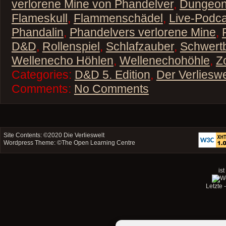
verlorene Mine von Phandelver
,
Dungeo
Flameskull
,
Flammenschädel
,
Live-Podca
Phandalin
,
Phandelvers verlorene Mine
,
D&D
,
Rollenspiel
,
Schlafzauber
,
Schwert
Wellenecho Höhlen
,
Wellenechohöhle
,
Z
Categories:
D&D 5. Edition
,
Der Verliesw
Comments:
No Comments
Site Contents: ©2020
Die Verlieswelt
Wordpress Theme: ©
The Open Learning Centre
ist
Letzte