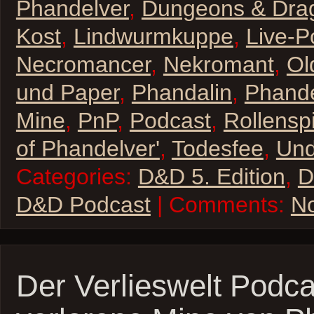
Phandelver
,
Dungeons & Dra
Kost
,
Lindwurmkuppe
,
Live-P
Necromancer
,
Nekromant
,
Ol
und Paper
,
Phandalin
,
Phande
Mine
,
PnP
,
Podcast
,
Rollenspi
of Phandelver'
,
Todesfee
,
Un
Categories:
D&D 5. Edition
,
D
D&D Podcast
| Comments:
N
Der Verlieswelt Podca