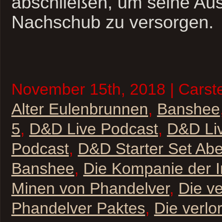
abschließen, um seine Au
Nachschub zu versorgen.
November 15th, 2018 | Carste
Alter Eulenbrunnen
,
Banshee
5
,
D&D Live Podcast
,
D&D Li
Podcast
,
D&D Starter Set Ab
Banshee
,
Die Kompanie der In
Minen von Phandelver
,
Die v
Phandelver Paktes
,
Die verlo