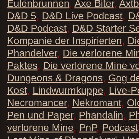
Eulenbrunnen
,
Axe Biter
,
Axtb
D&D 5
,
D&D Live Podcast
,
D&
D&D Podcast
,
D&D Starter Se
Kompanie der Inspirierten
,
Di
Phandelver
,
Die verlorene Mi
Paktes
,
Die verlorene Mine v
Dungeons & Dragons
,
Gog de
Kost
,
Lindwurmkuppe
,
Live-P
Necromancer
,
Nekromant
,
Ol
Pen und Paper
,
Phandalin
,
Ph
verlorene Mine
,
PnP
,
Podcast