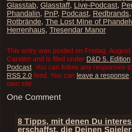
Glasstab
,
Glasstaff
,
Live-Podcast
,
Pe
Phandalin
,
PnP
,
Podcast
,
Redbrands
Rotbrände
,
The Lost Mine of Phandelv
Herrenhaus
,
Tresendar Manor
This entry was posted on Freitag, August
Carsten and is filed under
D&D 5. Edition
Podcast
. You can follow any responses to
RSS 2.0
feed. You can
leave a response
,
own site.
One Comment
8 Tipps, mit denen Du intere
erschaffst, die Deinen Spiele