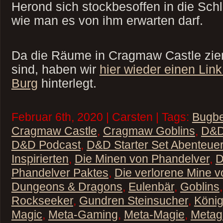
Herond sich stockbesoffen in die Schl
wie man es von ihm erwarten darf.
Da die Räume in Cragmaw Castle ziem
sind, haben wir
hier wieder einen Link
Burg
hinterlegt.
Februar 6th, 2020 | Carsten | Tags:
Bugb
Cragmaw Castle
,
Cragmaw Goblins
,
D&D
D&D Podcast
,
D&D Starter Set Abenteue
Inspirierten
,
Die Minen von Phandelver
,
D
Phandelver Paktes
,
Die verlorene Mine 
Dungeons & Dragons
,
Eulenbär
,
Goblins
Rockseeker
,
Gundren Steinsucher
,
König
Magic
,
Meta-Gaming
,
Meta-Magie
,
Metag