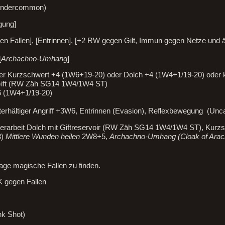
(Undercommon)
gung]
n Fallen], [Entrinnen], [+2 RW gegen Gilt, Immun gegen Netze und 
[
Archachno-Umhang
]
er Kurzschwert +4 (1W6+19-20) oder Dolch +4 (1W4+1/19-20) oder k
s Gift (RW Zäh SG14 1W4/1W4 ST)
6 (1W4+1/19-20)
terhältiger Angriff +3W6, Entrinnen (Evasion), Reflexbewegung (Un
sterarbeit Dolch mit Giftreservoir (RW Zäh SG14 1W4/1W4 ST), Kurzs
3)
Mittlere Wunden heilen
2W8+5,
Archachno-Umhang (Cloak of Arac
age magische Fallen zu finden.
K gegen Fallen
nk Shot)