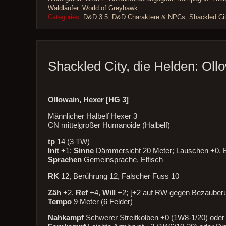
Waldläufer
,
World of Greyhawk
.
Categories:
D&D 3.5
,
D&D Charaktere & NPCs
,
Shackled Ci
Shackled City, die Helden: Oll
Ollowain, Hexer [HG 3]
Männlicher Halbelf Hexer 3
CN mittelgroßer Humanoide (Halbelf)
tp
14 (3 TW)
Init
+1;
Sinne
Dämmersicht 20 Meter; Lauschen +0, 
Sprachen
Gemeinsprache, Elfisch
RK
12, Berührung 12, Falscher Fuss 10
Zäh
+2,
Ref
+4,
Will
+2; [+2 auf RW gegen Bezauberu
Tempo
9 Meter (6 Felder)
Nahkampf
Schwerer Streitkolben +0 (1W8-1/20) oder 