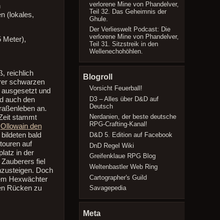
verlorene Mine von Phandelver,
n
Teil 32. Das Geheimnis der
 (lokales,
Ghule.
Der Verlieswelt Podcast: Die
verlorene Mine von Phandelver,
 Meter),
Teil 31. Sitzstreik in den
Wellenechohöhlen.
, reichlich
Blogroll
hrer schwarzen
Vorsicht Feuerball!
e ausgesetzt und
D3 – Alles über D&D auf
nd auch den
Deutsch
traßenleben an.
Nerdanien, der beste deutsche
 Zeit stammt
RPG-Crafting-Kanal!
e
Ollowain den
D&D 5. Edition auf Facebook
bildeten bald
stouren auf
DnD Regel Wiki
latz in der
Greifenklaue RPG Blog
Zauberers fiel
Weltenbastler Web Ring
inzusteigen. Doch
Cartographer's Guild
 dem Hexwächter
den Rücken zu
Savagepedia
Meta