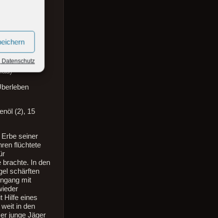
gegen Tiere
peichern
, Datenschutz
fad)
Überleben
nöl (2), 15
n Erbe seiner
ren flüchtete
ür
 brachte. In den
el schärften
ingang mit
wieder
 Hilfe eines
weit in den
er junge Jäger