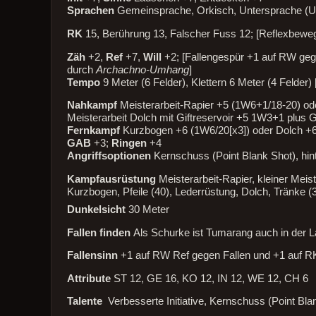
Sprachen
Gemeinsprache, Orkisch, Untersprache 
RK
15, Berührung 13, Falscher Fuss 12; [Reflexbewe
Zäh
+2,
Ref
+7,
Will
+2; [Fallengespür +1 auf RW gege
durch
Archachno-Umhang
]
Tempo
9 Meter (6 Felder), Klettern 6 Meter (4 Felder) 
Nahkampf
Meisterarbeit-Rapier +5 (1W6+1/18-20) od
Meisterarbeit Dolch mit Giftreservoir +5 1W3+1 plu
Fernkampf
Kurzbogen +6 (1W6/20[x3]) oder Dolch +
GAB
+3;
Ringen
+4
Angriffsoptionen
Kernschuss (Point Blank Shot), hin
Kampfausrüstung
Meisterarbeit-Rapier, kleiner Mei
Kurzbogen, Pfeile (40), Lederrüstung, Dolch, Tränke (
Dunkelsicht
30 Meter
Fallen finden
Als Schurke ist Tumarang auch in der L
Fallensinn
+1 auf RW Ref gegen Fallen und +1 auf R
Attribute
ST 12, GE 16, KO 12, IN 12, WE 12, CH 6
Talente
Verbesserte Initiative, Kernschuss (Point Bla