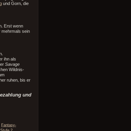
g
und Gorn, die
n. Erst wenn
er mehrmals sein
n.
r ihn als
ner
Savage
chen Wildnis-
rum
er ruhen, bis er
Bezahlung und
,
Fantasy-
,
Stufe 2
,