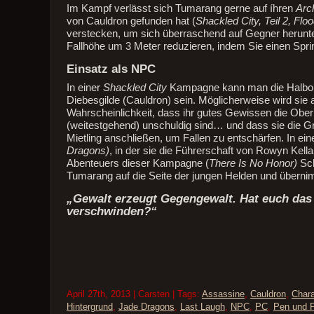
Im Kampf verlässt sich Tumarang gerne auf íhren
Arc
von Cauldron gefunden hat (
Shackled City, Teil 2, Fl
verstecken, um sich überraschend auf Gegner herunter 
Fallhöhe um 3 Meter reduzieren, indem Sie einen Spr
Einsatz als NPC
In einer
Shackled City
Kampagne kann man die Halbork-
Diebesgilde (Cauldron) sein. Möglicherweise wird sie 
Wahrscheinlichkeit, dass ihr gutes Gewissen die Ober
(weitestgehend) unschuldig sind… und dass sie die Gr
Mietling anschließen, um Fallen zu entschärfen. In ein
Dragons)
, in der sie die Führerschaft von Rowyn Kella
Abenteuers dieser Kampagne (
There Is No Honor)
Sc
Tumarang auf die Seite der jungen Helden und überni
„Gewalt erzeugt Gegengewalt. Hat euch das
verschwinden?“
April 27th, 2013 | Carsten | Tags:
Assassine
,
Cauldron
,
Chara
Hintergrund
,
Jade Dragons
,
Last Laugh
,
NPC
,
PC
,
Pen und 