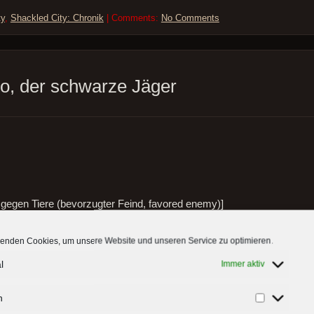
ty
,
Shackled City: Chronik
| Comments:
No Comments
to, der schwarze Jäger
egen Tiere (bevorzugter Feind, favored enemy)]
enden Cookies, um unsere Website und unseren Service zu optimieren.
l
Immer aktiv
n
Statistiken