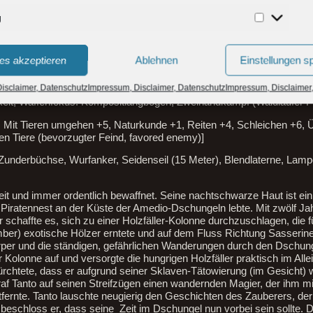
g
 +2 (1W8+2/19-20) und Kurzschwert +2 (1W6+2/19-20), +2 Schaden 
Marketing
sitlangbogen, beschlagene Lederrüstung, Dolch
es akzeptieren
Ablehnen
Einstellungen s
isclaimer, Datenschutz
Impressum, Disclaimer, Datenschutz
Impressum, Disclaimer
eit, Waffenfokus: Kompositlangbogen, Zweihandkampf (Waldläufer P
, Mit Tieren umgehen +5, Naturkunde +1, Reiten +4, Schleichen +6, 
en Tiere (bevorzugter Feind, favored enemy)]
 Zunderbüchse, Wurfanker, Seidenseil (15 Meter), Blendlaterne, Lampe
breit und immer ordentlich bewaffnet. Seine nachtschwarze Haut ist ei
n Piratennest an der Küste der Amedio-Dschungeln lebte. Mit zwölf Jah
 schaffte es, sich zu einer Holzfäller-Kolonne durchzuschlagen, die f
er) exotische Hölzer erntete und auf dem Fluss Richtung Sasserine
rper und die ständigen, gefährlichen Wanderungen durch den Dschung
 Kolonne auf und versorgte die hungrigen Holzfäller praktisch im Alle
efürchtete, dass er aufgrund seiner Sklaven-Tätowierung (im Gesicht) 
f Tanto auf seinen Streifzügen einen wandernden Magier, der ihm mit
fernte. Tanto lauschte neugierig den Geschichten des Zauberers, der 
schloss er, dass seine Zeit im Dschungel nun vorbei sein sollte. D