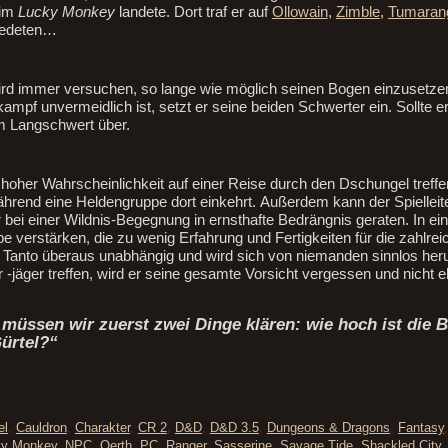
 im
Lucky Monkey
landete. Dort traf er auf
Ollowain
,
Zimble
,
Tumaran
redeten…
 wird immer versuchen, so lange wie möglich seinen Bogen einzusetze
ampf unvermeidlich ist, setzt er seine beiden Schwerter ein. Sollte 
em Langschwert über.
her Wahrscheinlichkeit auf einer Reise durch den Dschungel treffe
ährend eine Heldengruppe dort einkehrt. Außerdem kann der Spielleite
er bei einer Wildnis-Begegnung in ernsthafte Bedrängnis geraten. In ei
 verstärken, die zu wenig Erfahrung und Fertigkeiten für die zahlrei
st Tanto überaus unabhängig und wird sich von niemanden sinnlos he
-jäger treffen, wird er seine gesamte Vorsicht vergessen und nicht eh
 müssen wir zuerst zwei Dinge klären: wie hoch ist die 
ürtel?“
el
,
Cauldron
,
Charakter
,
CR 2
,
D&D
,
D&D 3.5
,
Dungeons & Dragons
,
Fantasy
ky Monkey
,
NPC
,
Oerth
,
PC
,
Ranger
,
Sasserine
,
Savage Tide
,
Shackled City