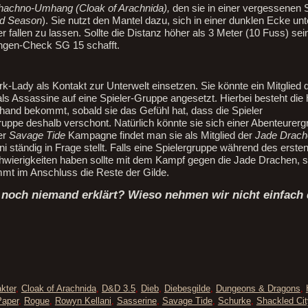
hachno-Umhang (Cloak of Arachnida),
den sie in einer vergessenen S
ood Season
). Sie nutzt den Mantel dazu, sich in einer dunklen Ecke un
fallen zu lassen. Sollte die Distanz höher als 3 Meter (10 Fuss) sein
ingen-Check SG 15 schafft.
Lady als Kontakt zur Unterwelt einsetzen. Sie könnte ein Mitglied 
als Assassine auf eine Spieler-Gruppe angesetzt. Hierbei besteht die
hand bekommt, sobald sie das Gefühl hat, dass die Spieler
uppe deshalb verschont. Natürlich könnte sie sich einer Abenteurerg
er
Savage Tide
Kampagne findet man sie als Mitglied der
Jade Drach
ni ständig in Frage stellt. Falls eine Spielergruppe während des erste
hwierigkeiten haben sollte mit dem Kampf gegen die Jade Drachen, s
mmt im Anschluss die Reste der Gilde.
 noch niemand erklärt? Wieso nehmen wir nicht einfach
kter
,
Cloak of Arachnida
,
D&D 3.5
,
Dieb
,
Diebesgilde
,
Dungeons & Dragons
,
Paper
,
Rogue
,
Rowyn Kellani
,
Sasserine
,
Savage Tide
,
Schurke
,
Shackled Cit