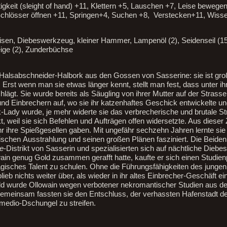
igkeit (sleight of hand) +11, Klettern +5, Lauschen +7, Leise bewege
chlösser öffnen +11, Springen+4, Suchen +8, Verstecken+11, Wissen
eisen, Diebeswerkzeug, kleiner Hammer, Lampenöl (2), Seidenseil (15
eige (2), Zunderbüchse
 Halsabschneider-Halbork aus den Gossen von Sasserine: sie ist groß
 Erst wenn man sie etwas länger kennt, stellt man fest, dass unter i
lägt. Sie wurde bereits als Säugling von ihrer Mutter auf der Strass
nd Einbrechern auf, wo sie ihr katzenhaftes Geschick entwickelte u
k-Lady wurde, je mehr widerte sie das verbrecherische und brutale S
kt, weil sie sich Befehlen und Aufträgen offen widersetzte. Aus dieser
ihr ihre Spießgesellen gaben. Mit ungefähr sechzehn Jahren lernte si
schen Ausstrahlung und seinen großen Plänen fasziniert. Die Beiden 
e
-Distrikt von Sasserin und spezialisierten sich auf nächtliche Diebe
in genug Gold zusammen gerafft hatte, kaufte er sich einen Studienp
sches Talent zu schulen. Ohne die Führungsfähigkeiten des jungen 
eb nichts weiter über, als wieder in ihr altes Einbrecher-Geschäft e
bald wurde Ollowain wegen verbotener nekromantischer Studien aus
 Gemeinsam fassten sie den Entschluss, der verhassten Hafenstadt 
medio-Dschungel zu streifen.