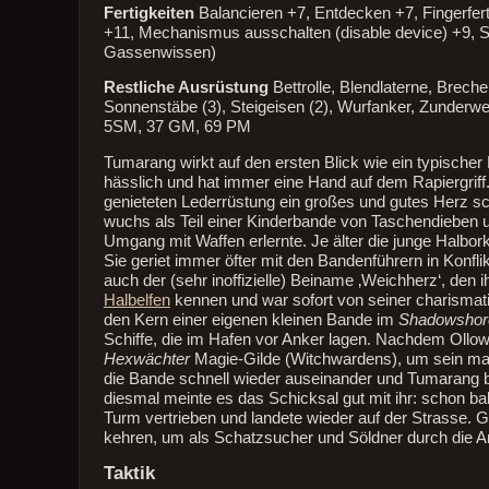
Fertigkeiten
Balancieren +7, Entdecken +7, Fingerfert
+11, Mechanismus ausschalten (disable device) +9, S
Gassenwissen)
Restliche Ausrüstung
Bettrolle, Blendlaterne, Brech
Sonnenstäbe (3), Steigeisen (2), Wurfanker, Zunderw
5SM, 37 GM, 69 PM
Tumarang wirkt auf den ersten Blick wie ein typischer
hässlich und hat immer eine Hand auf dem Rapiergriff.
genieteten Lederrüstung ein großes und gutes Herz sch
wuchs als Teil einer Kinderbande von Taschendieben u
Umgang mit Waffen erlernte. Je älter die junge Halbor
Sie geriet immer öfter mit den Bandenführern in Konfli
auch der (sehr inoffizielle) Beiname ‚Weichherz‘, den 
Halbelfen
kennen und war sofort von seiner charismati
den Kern einer eigenen kleinen Bande im
Shadowshor
Schiffe, die im Hafen vor Anker lagen. Nachdem Ollowa
Hexwächter
Magie-Gilde (Witchwardens), um sein magi
die Bande schnell wieder auseinander und Tumarang bli
diesmal meinte es das Schicksal gut mit ihr: schon 
Turm vertrieben und landete wieder auf der Strasse.
kehren, um als Schatzsucher und Söldner durch die A
Taktik