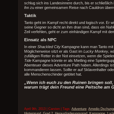
schlug sich ins Landesinnere durch, bis er schließlich
ihn zu einer gemeinsamen Reise nach Cauldron über
Taktik
Tanto geht im Kampf recht direkt und logisch vor. Er
seine Gegner so dicht an ihm dran sind, dass ein Nahk
Zeil verfehlen, geht er zum einhändigen Kampf mit d
Einsatz als NPC
In einer
Shackled City
Kampagne kann man Tanto mit ho
Möglicherweise sitzt er als Gast im
Lucky Monkey
, w
zufälligen Retter in der Not einsetzen, wenn die Spiel
Tide
Kampagne könnte er als Mietling eine Spielerguppe
Abenteuer dieses Adventure Path haben. Allerdings i
kommandieren lassen. Sollte er auf Sklavenhalter oder 
alle Menschenschinder getötet hat.
„Wenn ich euch zu den Ruinen bringen soll,
warum trägt dein Freund eine Peitsche am G
April 9th, 2013 | Carsten | Tags:
Adventure
,
Amedio Dschung
Hintergrund
,
Grad 2
,
Herausforderungsgrad
,
Kampagne
,
Luc