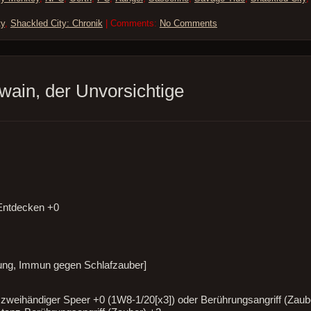
ty
,
Shackled City: Chronik
| Comments:
No Comments
owain, der Unvorsichtige
Entdecken +0
ng, Immun gegen Schlafzauber]
zweihändiger Speer +0 (1W8-1/20[x3]) oder Berührungsangriff (Zaub