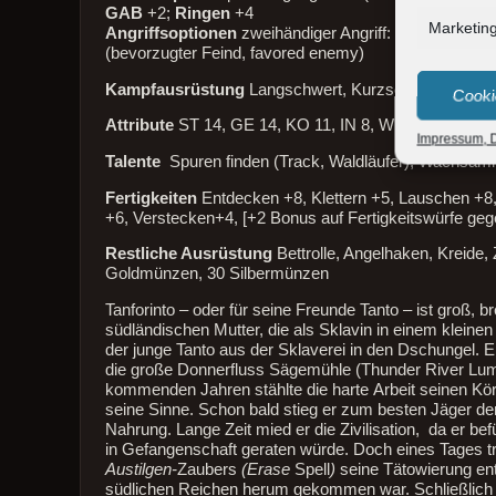
GAB
+2;
Ringen
+4
Marketin
Angriffsoptionen
zweihändiger Angriff: Langschwert
(bevorzugter Feind, favored enemy)
Kampfausrüstung
Langschwert, Kurzschwert, Kompo
Cooki
Attribute
ST 14, GE 14, KO 11, IN 8, WE 14, CH 12
Impressum, D
Talente
Spuren finden (Track, Waldläufer), Wachsamk
Fertigkeiten
Entdecken +8, Klettern +5, Lauschen +8
+6, Verstecken+4, [+2 Bonus auf Fertigkeitswürfe geg
Restliche Ausrüstung
Bettrolle, Angelhaken, Kreide,
Goldmünzen, 30 Silbermünzen
Tanforinto – oder für seine Freunde Tanto – ist groß, 
südländischen Mutter, die als Sklavin in einem kleine
der junge Tanto aus der Sklaverei in den Dschungel. Er
die große Donnerfluss Sägemühle (Thunder River Lumb
kommenden Jahren stählte die harte Arbeit seinen Kö
seine Sinne. Schon bald stieg er zum besten Jäger der
Nahrung. Lange Zeit mied er die Zivilisation, da er b
in Gefangenschaft geraten würde. Doch eines Tages tra
Austilgen-
Zaubers
(Erase
Spell
)
seine Tätowierung ent
südlichen Reichen herum gekommen war. Schließlich be