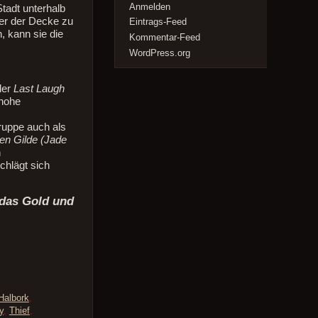
Anmelden
tadt unterhalb
ter der Decke zu
Eintrags-Feed
, kann sie die
Kommentar-Feed
WordPress.org
der
Last Laugh
 hohe
ruppe auch als
en Gilde (Jade
n
chlägt sich
 das Gold und
Halbork
,
y
,
Thief
,