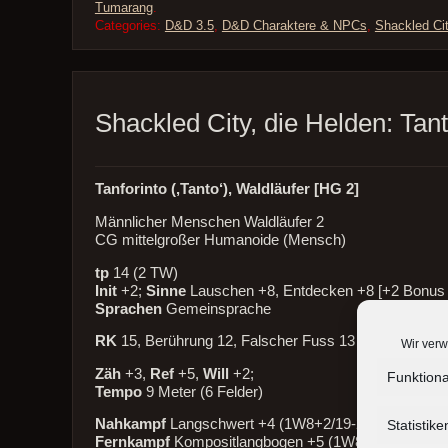
Tumarang
.
Categories:
D&D 3.5
,
D&D Charaktere & NPCs
,
Shackled Ci
Shackled City, die Helden: Tan
Tanforinto (‚Tanto‘), Waldläufer [HG 2]
Männlicher Menschen Waldläufer 2
CG mittelgroßer Humanoide (Mensch)
tp
14 (2 TW)
Init
+2;
Sinne
Lauschen +8, Entdecken +8 [+2 Bonus g
Sprachen
Gemeinsprache
RK
15, Berührung 12, Falscher Fuss 13
Wir verw
Zäh
+3,
Ref
+5,
Will
+2;
Funktiona
Tempo
9 Meter (6 Felder)
Statistike
Nahkampf
Langschwert +4 (1W8+2/19-20)
Fernkampf
Kompositlangbogen +5 (1W8/20[x3])