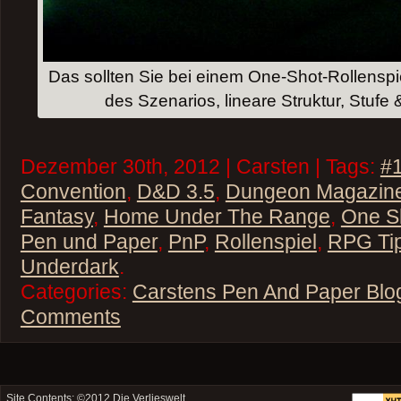
Das sollten Sie bei einem One-Shot-Rollensp
des Szenarios, lineare Struktur, Stufe 
Dezember 30th, 2012 | Carsten | Tags:
#
Convention
,
D&D 3.5
,
Dungeon Magazin
Fantasy
,
Home Under The Range
,
One S
Pen und Paper
,
PnP
,
Rollenspiel
,
RPG Ti
Underdark
.
Categories:
Carstens Pen And Paper Blo
Comments
Site Contents: ©2012
Die Verlieswelt