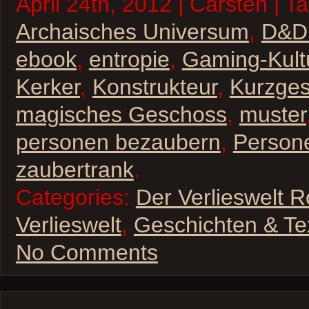
April 24th, 2012 | Carsten | T
Archaisches Universum
,
D&D
ebook
,
entropie
,
Gaming-Kult
Kerker
,
Konstrukteur
,
Kurzges
magisches Geschoss
,
muster
personen bezaubern
,
Persone
zaubertrank
.
Categories:
Der Verlieswelt 
Verlieswelt
,
Geschichten & Te
No Comments