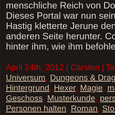
menschliche Reich von Do
Dieses Portal war nun sei
Hastig kletterte Jerune de
anderen Seite herunter. Co
hinter ihm, wie ihm befohl
April 24th, 2012 | Carsten | T
Universum
,
Dungeons & Dra
Hintergrund
,
Hexer
,
Magie
,
m
Geschoss
,
Musterkunde
,
per
Personen halten
,
Roman
,
Sto