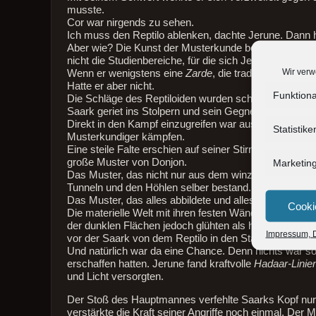
musste.
Cor war nirgends zu sehen.
Ich muss den Reptilo ablenken, dachte Jerune. Dann h
Aber wie? Die Kunst der Musterkunde beschäftigte sic
nicht die Studienbereiche, für die sich Jerune interessie
Wir verw
Wenn er wenigstens eine
Zarde
, die traditionelle Sc
Hatte er aber nicht.
Funktiona
Die Schläge des Reptiloiden wurden schneller.
Saark geriet ins Stolpern und sein Gegner drängte ih
Direkt in den Kampf einzugreifen war ausgeschlossen.
Statistike
Musterkundiger kämpfen.
Eine steile Falte erschien auf seiner Stirn und seine 
große Muster von Donjon.
Marketin
Das Muster, das nicht nur aus dem winzigen Linien a
Tunneln und den Höhlen selber bestand.
Das Muster, das alles abbildete und alles kontrollierte.
Cooki
Die materielle Welt mit ihren festen Wänden, Steinbö
der dunklen Flächen jedoch glühten als helle Linien a
Impressum, D
vor der Saark von dem Reptilo in den Staub geprügelt
Und natürlich war da eine Chance. Denn nichts war so 
erschaffen hatten. Jerune fand kraftvolle
Hadaar-Linie
und Licht versorgten.
Der Stoß des Hauptmannes verfehlte Saarks Kopf nur 
verstärkte die Kraft seiner Angriffe noch einmal. Der M