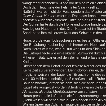
waagerecht erhobenen Klinge vor den brutalen Schläg
Doch dann leuchtete der Fels hinter Saark grell auf.
Natürlich war es nicht der Fels, sondern das Muster 
Ghier-Bataar-Muster
umformte. Doch das konnten wed
nächsten Augenblick flirrende Hitze hervor. Der Strahl
Der Schrei hallte durch die Höhle und wurde hundert
war, lag der Hauptmann des Dran Kadaar tot im Staub
Saark hatte ihm mit letzter Kraft das Schwert in den L
Horas wurde vom Todesschrei seines besten Offiziers
Der Betäubungszauber lag noch immer wie Nebel auf
Doch Horas wusste, was zu tun war, um den Sklaven zu
Die Entropie fegte wie ein eiskalter Sturmwind durch s
Mit einem Satz war er auf den Beinen und erfasste di
Kadaar.
Direkt neben dem Portal lag der leblose Körper des t
Keine Zeit zu verschwenden. Denn obwohl nur er, der 
möglicherweise in der Lage, die Tür auch ohne diese
von 100 Höhlen beschäftigen. Sie saßen in aller Ruhe
Bäuche wärmte, lernten sie gemütlich die alten Techn
Kugelhalle ausgelöst worden. Allerdings waren die Lin
Als erstes also den Mentalzauberer ausschalten.
Horas presste die Luft durch die fest zusammengebis
„Dann wollen wir sehen, wie du dich gegen einen Ark
Wie ein Speer aus Adamant jagte der Zauber in den Sc