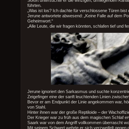
Sofort untersuchte er die winzigen, umliegenden Kanäl
führten.
„Was ist los? Ich dachte für verschlossene Türen bist
Jerune antwortete abwesend: „Keine Falle auf dem Po
Geheimwort.“
„Alle Leute, die wir fragen könnten, schlafen tief und
Jerune ignoriert den Sarkasmus und suchte konzentrie
Zeigefinger eine der sanft leuchtenden Linien zwischen
Bevor er am Endpunkt der Linie angekommen war, hört
von Stahl.
Hinter ihnen war der große Reptiloide – der Wachoffiz
Der Krieger war zu früh aus dem magischen Schlaf er
Saark war von dem Angriff vollkommen überrascht wo
Mit seinem Schwert wehrte er sich verzweifelt gegen d