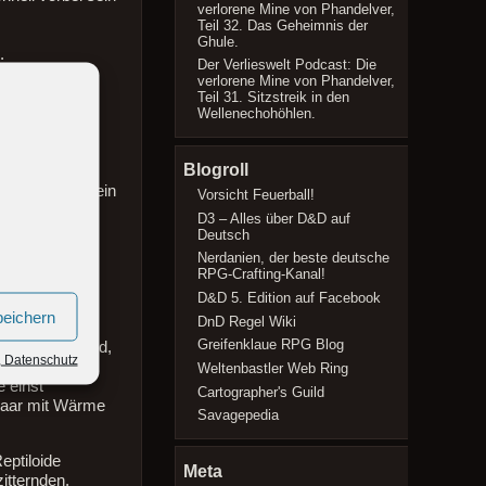
verlorene Mine von Phandelver,
Teil 32. Das Geheimnis der
Ghule.
.
Der Verlieswelt Podcast: Die
ber das waren
verlorene Mine von Phandelver,
Teil 31. Sitzstreik in den
Wellenechohöhlen.
Blogroll
en Kampf wie ein
Vorsicht Feuerball!
D3 – Alles über D&D auf
l
sinken, das
Deutsch
Nerdanien, der beste deutsche
Hallen, den
RPG-Crafting-Kanal!
D&D 5. Edition auf Facebook
peichern
DnD Regel Wiki
ten und Ränder
Greifenklaue RPG Blog
ekt zu der Wand,
, Datenschutz
Weltenbastler Web Ring
e einst
Cartographer's Guild
adaar mit Wärme
Savagepedia
eptiloide
Meta
zitternden,