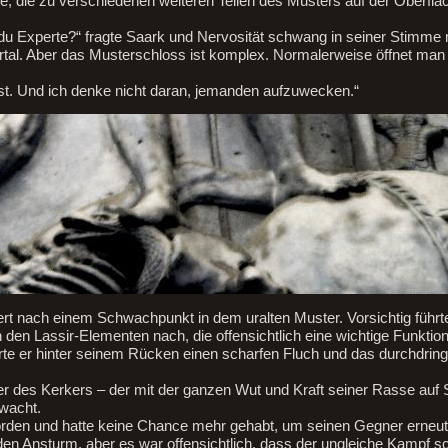
e, die zu verschiedenen weiteren Teilen des Musters auf der Oberflä
 du Experte?“ fragte Saark und Nervosität schwang in seiner Stimme 
rtal. Aber das Musterschloss ist komplex. Normalerweise öffnet man
 fest. Und ich denke nicht daran, jemanden aufzuwecken.“
rt nach einem Schwachpunkt in dem uralten Muster. Vorsichtig führt
 den Lassir-Elementen nach, die offensichtlich eine wichtige Funktion
e er hinter seinem Rücken einen scharfen Fluch und das durchdring
ier des Kerkers – der mit der ganzen Wut und Kraft seiner Rasse auf 
wacht.
rden und hatte keine Chance mehr gehabt, um seinen Gegner erneut
en Ansturm, aber es war offensichtlich, dass der ungleiche Kampf sc