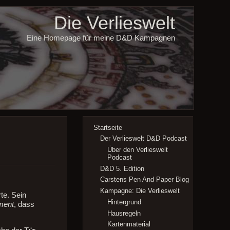
Die Verlieswelt
Eine Homepage für meine D&D Kampagnen
Startseite
Der Verlieswelt D&D Podcast
Über den Verlieswelt
Podcast
D&D 5. Edition
Carstens Pen And Paper Blog
Kampagne: Die Verlieswelt
te. Sein
Hintergrund
ment
, dass
Hausregeln
Kartenmaterial