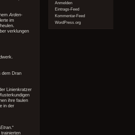
Anmelden
Eintrags-Feed
einem
Arden-
Kommentar-Feed
erte im
WordPress.org
fheulen.
ber verklungen
dwerk.
us dem Dran
er Linienkratzer
 Musterkundigen
en ihre faulen
e in der
 Etran
.“
trainierten