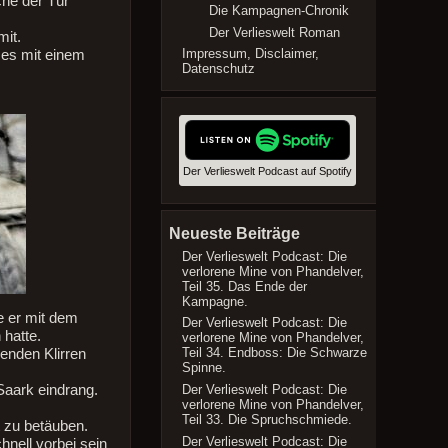
che der Tür
Die Kampagnen-Chronik
Der Verlieswelt Roman
mit.
Impressum, Disclaimer,
 es mit einem
Datenschutz
Der Verlieswelt Podcast auf Spotify
Neueste Beiträge
Der Verlieswelt Podcast: Die
verlorene Mine von Phandelver,
Teil 35. Das Ende der
Kampagne.
e er mit dem
Der Verlieswelt Podcast: Die
 hatte.
verlorene Mine von Phandelver,
Teil 34. Endboss: Die Schwarze
enden Klirren
Spinne.
Saark eindrang.
Der Verlieswelt Podcast: Die
verlorene Mine von Phandelver,
Teil 33. Die Spruchschmiede.
 zu betäuben.
Der Verlieswelt Podcast: Die
hnell vorbei sein