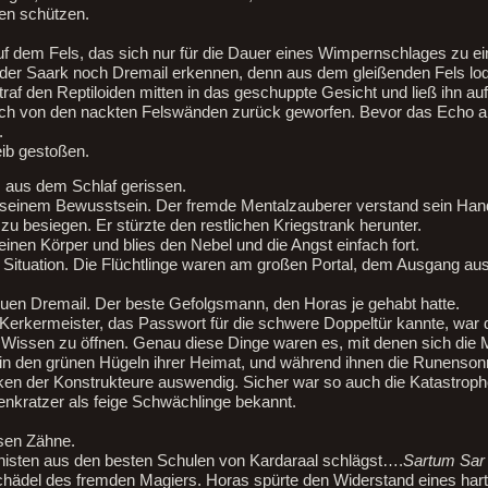
en schützen.
auf dem Fels, das sich nur für die Dauer eines Wimpernschlages zu 
er Saark noch Dremail erkennen, denn aus dem gleißenden Fels lod
 traf den Reptiloiden mitten in das geschuppte Gesicht und ließ ihn au
fach von den nackten Felswänden zurück geworfen. Bevor das Echo a
.
eib gestoßen.
 aus dem Schlaf gerissen.
 seinem Bewusstsein. Der fremde Mentalzauberer verstand sein Han
 besiegen. Er stürzte den restlichen Kriegstrank herunter.
einen Körper und blies den Nebel und die Angst einfach fort.
e Situation. Die Flüchtlinge waren am großen Portal, dem Ausgang a
reuen Dremail. Der beste Gefolgsmann, den Horas je gehabt hatte.
Kerkermeister, das Passwort für die schwere Doppeltür kannte, war d
s Wissen zu öffnen. Genau diese Dinge waren es, mit denen sich die
 in den grünen Hügeln ihrer Heimat, und während ihnen die Runensonn
iken der Konstrukteure auswendig. Sicher war so auch die Katastroph
ienkratzer als feige Schwächlinge bekannt.
sen Zähne.
anisten aus den besten Schulen von Kardaraal schlägst….
Sartum Sar
hädel des fremden Magiers. Horas spürte den Widerstand eines hart 