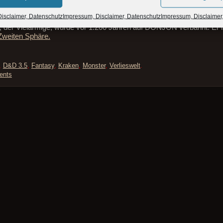
isclaimer, Datenschutz
Impressum, Disclaimer, Datenschutz
Impressum, Disclaimer
, der Vielarmige, wurde vor 1.200 Jahren auf DONJON verbannt. Er i
Zweiten Sphäre.
,
D&D 3.5
,
Fantasy
,
Kraken
,
Monster
,
Verlieswelt
.
ents