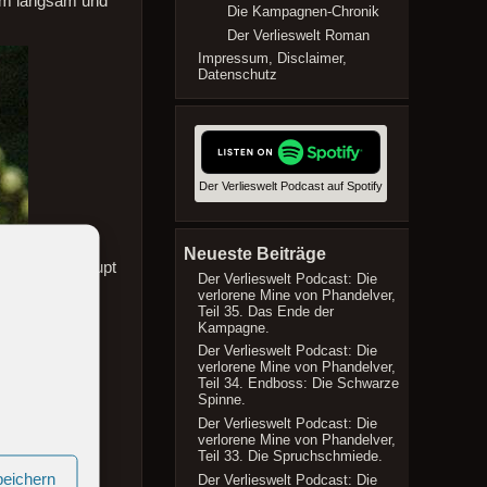
rem langsam und
Die Kampagnen-Chronik
Der Verlieswelt Roman
Impressum, Disclaimer,
Datenschutz
Der Verlieswelt Podcast auf Spotify
Neueste Beiträge
Rassen überhaupt
Der Verlieswelt Podcast: Die
Universum zu
verlorene Mine von Phandelver,
ie
Teil 35. Das Ende der
Kampagne.
Der Verlieswelt Podcast: Die
verlorene Mine von Phandelver,
Teil 34. Endboss: Die Schwarze
Spinne.
Der Verlieswelt Podcast: Die
verlorene Mine von Phandelver,
Teil 33. Die Spruchschmiede.
peichern
Der Verlieswelt Podcast: Die