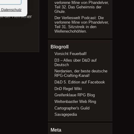
verlorene Mine von Phandelver,
Teil 32. Das Geheimnis der
, Datenschutz
Ghule.
st der Herrscher
Der Verlieswelt Podcast: Die
verlorene Mine von Phandelver,
Teil 31. Sitzstreik in den
Wellenechohöhlen.
Blogroll
Vorsicht Feuerball!
D3 – Alles über D&D auf
Deutsch
Nerdanien, der beste deutsche
RPG-Crafting-Kanal!
D&D 5. Edition auf Facebook
DnD Regel Wiki
Greifenklaue RPG Blog
Weltenbastler Web Ring
Cartographer's Guild
Savagepedia
Meta