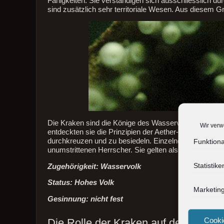
Fähigkeiten. Sie verständigen sich ausschliesslich 
sind zusätzlich sehr territoriale Wesen. Aus diesem G
Die Kraken sind die Könige des Wasservolkes. Sie st
Wir verw
entdeckten sie die Prinzipien der Aether-Reise und 
durchkreuzen und zu besiedeln. Einzelne Kraken findet
Funktiona
unumstrittenen Herrscher. Sie gelten als kalt und gefüh
Statistike
Zugehörigkeit: Wasservolk
Status: Hohes Volk
Marketin
Gesinnung: nicht fest
Cooki
Die Rolle der Kraken auf der Verlies