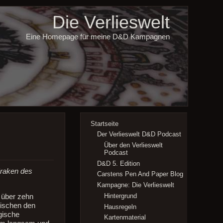
Die Verlieswelt
Eine Homepage für meine D&D Kampagnen
Startseite
Der Verlieswelt D&D Podcast
Über den Verlieswelt
Podcast
D&D 5. Edition
Kraken des
Carstens Pen And Paper Blog
Kampagne: Die Verlieswelt
Hintergrund
 über zehn
wischen den
Hausregeln
gische
Kartenmaterial